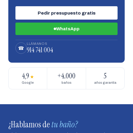
Pedir presupuesto gratis
WhatsApp
LLÁMANOS
914 741 004
☎
4,9
+4.000
5
★
Google
baños
años garantía
¿Hablamos de
tu baño?