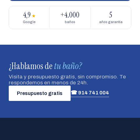
4,9
+4.000
5
★
Google
baños
años garantía
¿Hablamos de
tu baño?
Visita y presupuesto gratis, sin compromiso. Te
respondemos en menos de 24h.
☎ 914 741 004
Presupuesto gratis