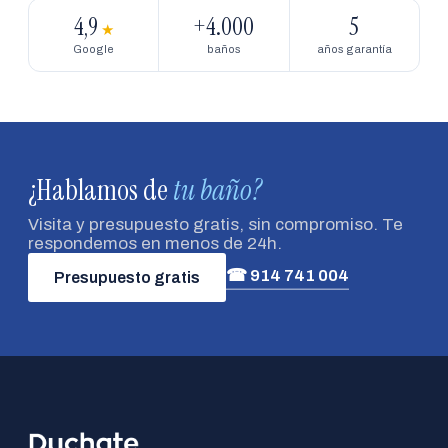
4,9
+4.000
5
★
Google
baños
años garantía
¿Hablamos de
tu baño?
Visita y presupuesto gratis, sin compromiso. Te
respondemos en menos de 24h.
☎ 914 741 004
Presupuesto gratis