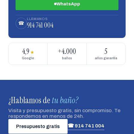
WhatsApp
LLÁMANOS
914 741 004
☎
4,9
+4.000
5
★
Google
baños
años garantía
¿Hablamos de
tu baño?
Visita y presupuesto gratis, sin compromiso. Te
respondemos en menos de 24h.
☎ 914 741 004
Presupuesto gratis