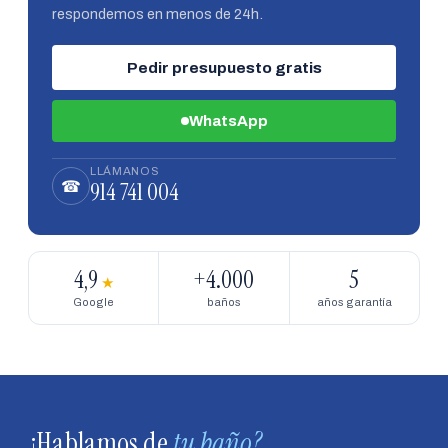
respondemos en menos de 24h.
Pedir presupuesto gratis
WhatsApp
LLÁMANOS
914 741 004
☎
4,9
+4.000
5
★
Google
baños
años garantía
¿Hablamos de
tu baño?