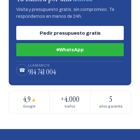
Visita y presupuesto gratis, sin compromiso. Te
respondemos en menos de 24h.
Pedir presupuesto gratis
WhatsApp
LLÁMANOS
914 741 004
☎
4,9
+4.000
5
★
Google
baños
años garantía