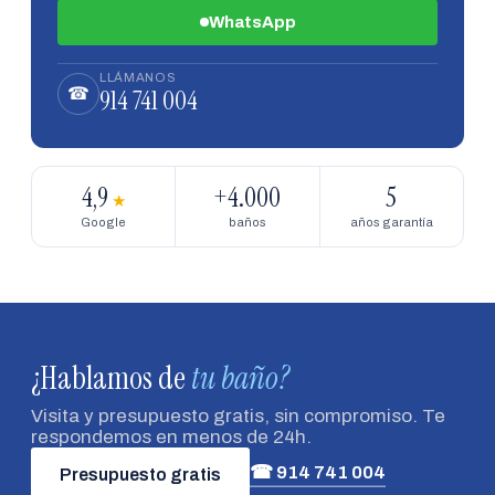
WhatsApp
LLÁMANOS
914 741 004
☎
4,9
+4.000
5
★
Google
baños
años garantía
¿Hablamos de
tu baño?
Visita y presupuesto gratis, sin compromiso. Te
respondemos en menos de 24h.
☎ 914 741 004
Presupuesto gratis