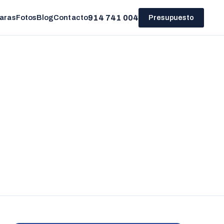
914 741 004
aras
Fotos
Blog
Contacto
Presupuesto