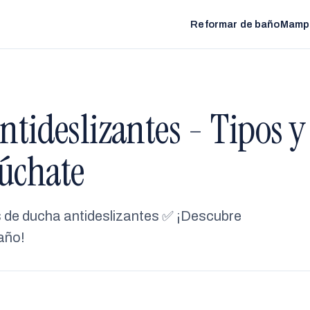
Reformar de baño
Mamp
ntideslizantes - Tipos y
Dúchate
os de ducha antideslizantes ✅ ¡Descubre
baño!