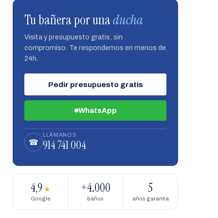
Tu bañera por una
ducha
Visita y presupuesto gratis, sin
compromiso. Te respondemos en menos de
24h.
Pedir presupuesto gratis
WhatsApp
LLÁMANOS
914 741 004
☎
4,9
+4.000
5
★
Google
baños
años garantía