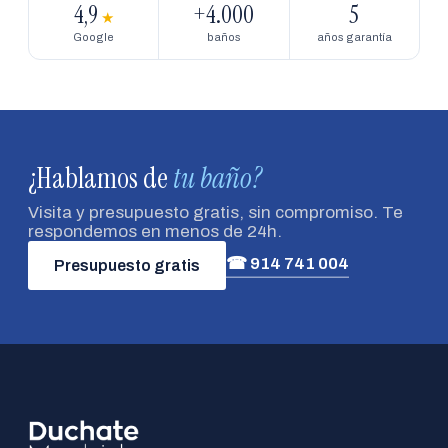
4,9
+4.000
5
★
Google
baños
años garantía
¿Hablamos de
tu baño?
Visita y presupuesto gratis, sin compromiso. Te
respondemos en menos de 24h.
☎ 914 741 004
Presupuesto gratis