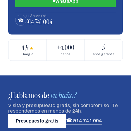
WhatsApp
LLÁMANOS
914 741 004
☎
4,9
+4.000
5
★
Google
baños
años garantía
¿Hablamos de
tu baño?
Visita y presupuesto gratis, sin compromiso. Te
respondemos en menos de 24h.
☎ 914 741 004
Presupuesto gratis