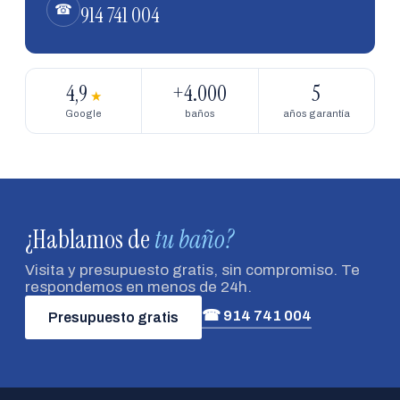
914 741 004
☎
4,9
+4.000
5
★
Google
baños
años garantía
¿Hablamos de
tu baño?
Visita y presupuesto gratis, sin compromiso. Te
respondemos en menos de 24h.
☎ 914 741 004
Presupuesto gratis