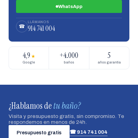
WhatsApp
LLÁMANOS
914 741 004
☎
4,9
+4.000
5
★
Google
baños
años garantía
¿Hablamos de
tu baño?
Visita y presupuesto gratis, sin compromiso. Te
respondemos en menos de 24h.
☎ 914 741 004
Presupuesto gratis