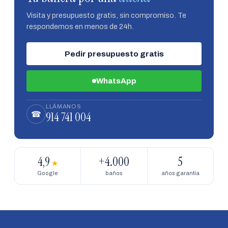
Visita y presupuesto gratis, sin compromiso. Te
respondemos en menos de 24h.
Pedir presupuesto gratis
WhatsApp
LLÁMANOS
914 741 004
☎
4,9
+4.000
5
★
Google
baños
años garantía