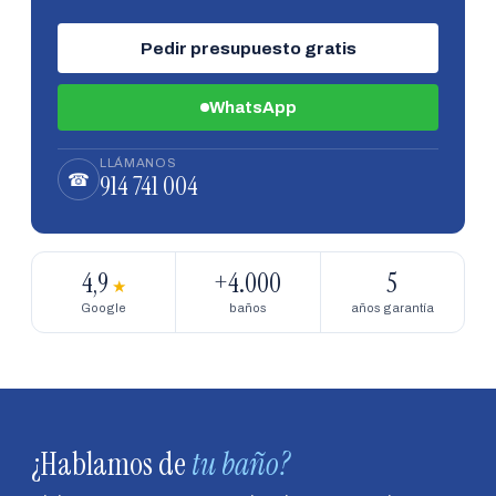
Pedir presupuesto gratis
WhatsApp
LLÁMANOS
914 741 004
☎
4,9
+4.000
5
★
Google
baños
años garantía
¿Hablamos de
tu baño?