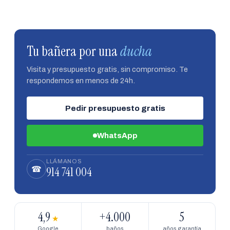
Tu bañera por una
ducha
Visita y presupuesto gratis, sin compromiso. Te
respondemos en menos de 24h.
Pedir presupuesto gratis
WhatsApp
LLÁMANOS
914 741 004
☎
4,9
+4.000
5
★
Google
baños
años garantía