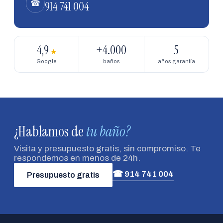
914 741 004
☎
4,9
+4.000
5
★
Google
baños
años garantía
¿Hablamos de
tu baño?
Visita y presupuesto gratis, sin compromiso. Te
respondemos en menos de 24h.
☎ 914 741 004
Presupuesto gratis