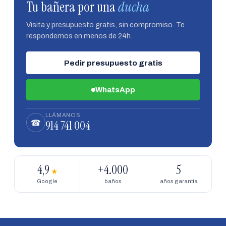
Tu bañera por una
ducha
Visita y presupuesto gratis, sin compromiso. Te
respondemos en menos de 24h.
Pedir presupuesto gratis
WhatsApp
LLÁMANOS
914 741 004
☎
4,9
+4.000
5
★
Google
baños
años garantía