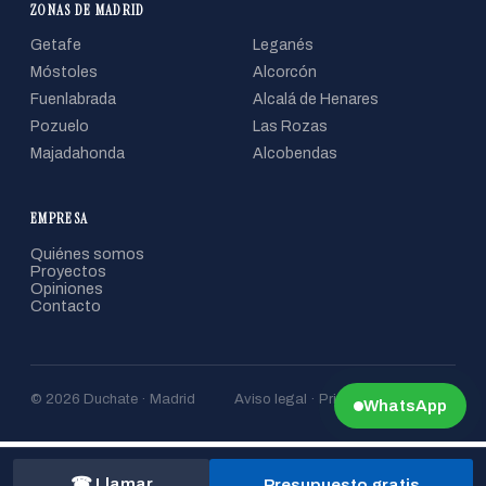
ZONAS DE MADRID
Getafe
Leganés
Móstoles
Alcorcón
Fuenlabrada
Alcalá de Henares
Pozuelo
Las Rozas
Majadahonda
Alcobendas
EMPRESA
Quiénes somos
Proyectos
Opiniones
Contacto
© 2026 Duchate · Madrid
Aviso legal · Privacidad · Cookies
WhatsApp
☎ Llamar
Presupuesto gratis