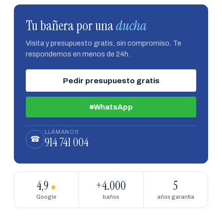
Tu bañera por una
ducha
Visita y presupuesto gratis, sin compromiso. Te
respondemos en menos de 24h.
Pedir presupuesto gratis
WhatsApp
LLÁMANOS
914 741 004
☎
4,9
+4.000
5
★
Google
baños
años garantía