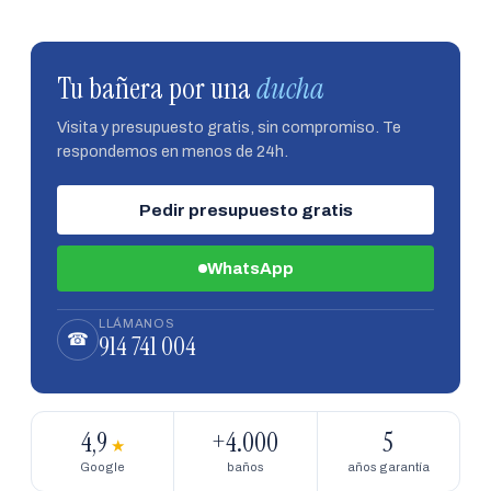
Tu bañera por una
ducha
Visita y presupuesto gratis, sin compromiso. Te
respondemos en menos de 24h.
Pedir presupuesto gratis
WhatsApp
LLÁMANOS
914 741 004
☎
4,9
+4.000
5
★
Google
baños
años garantía