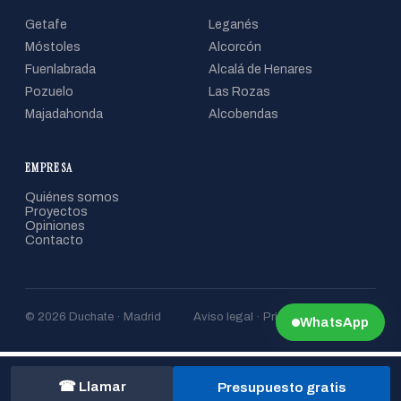
Getafe
Leganés
Móstoles
Alcorcón
Fuenlabrada
Alcalá de Henares
Pozuelo
Las Rozas
Majadahonda
Alcobendas
EMPRESA
Quiénes somos
Proyectos
Opiniones
Contacto
© 2026 Duchate · Madrid
Aviso legal · Privacidad · Cookies
WhatsApp
☎ Llamar
Presupuesto gratis