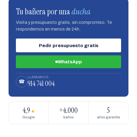
Tu bañera por una
ducha
Visita y presupuesto gratis, sin compromiso. Te
respondemos en menos de 24h.
Pedir presupuesto gratis
WhatsApp
LLÁMANOS
914 741 004
☎
4,9
+4.000
5
★
Google
baños
años garantía