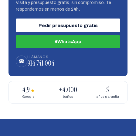
Visita y presupuesto gratis, sin compromiso. Te
respondemos en menos de 24h.
Pedir presupuesto gratis
WhatsApp
LLÁMANOS
914 741 004
☎
4,9
+4.000
5
★
Google
baños
años garantía