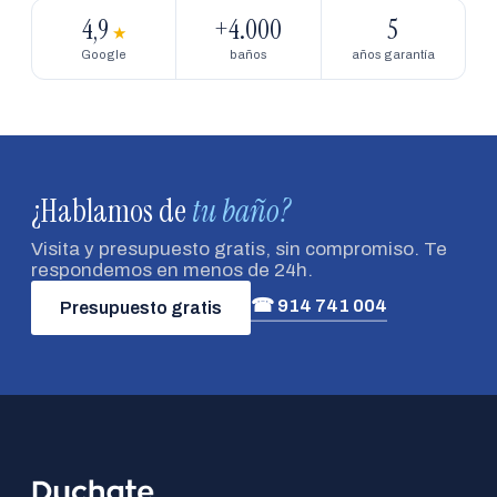
4,9
+4.000
5
★
Google
baños
años garantía
¿Hablamos de
tu baño?
Visita y presupuesto gratis, sin compromiso. Te
respondemos en menos de 24h.
☎ 914 741 004
Presupuesto gratis