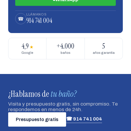
LLÁMANOS
914 741 004
☎
4,9
+4.000
5
★
Google
baños
años garantía
¿Hablamos de
tu baño?
Visita y presupuesto gratis, sin compromiso. Te
respondemos en menos de 24h.
☎ 914 741 004
Presupuesto gratis