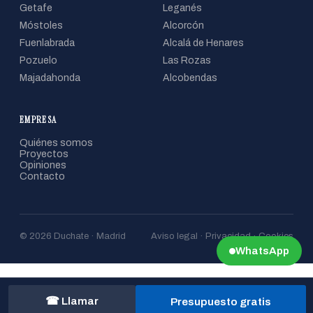
Getafe
Leganés
Móstoles
Alcorcón
Fuenlabrada
Alcalá de Henares
Pozuelo
Las Rozas
Majadahonda
Alcobendas
EMPRESA
Quiénes somos
Proyectos
Opiniones
Contacto
© 2026 Duchate · Madrid
Aviso legal · Privacidad · Cookies
WhatsApp
☎ Llamar
Presupuesto gratis