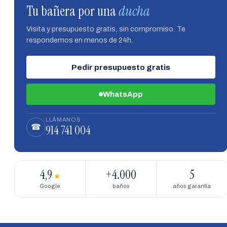
Tu bañera por una
ducha
Visita y presupuesto gratis, sin compromiso. Te
respondemos en menos de 24h.
Pedir presupuesto gratis
WhatsApp
LLÁMANOS
914 741 004
☎
4,9
+4.000
5
★
Google
baños
años garantía