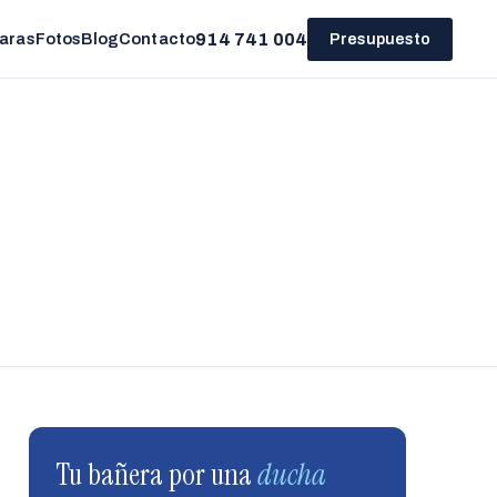
914 741 004
aras
Fotos
Blog
Contacto
Presupuesto
Tu bañera por una
ducha