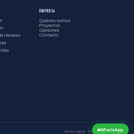
EMPRESA
s
Quiénes somos
Proyectos
ón
Opiniones
Contacto
de Henares
zas
ndas
WhatsApp
Aviso legal · Privacidad · Cookies