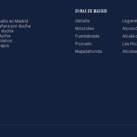
ZONAS DE MADRID
año en Madrid
Getafe
Legané
ñera por ducha
Móstoles
Alcorc
 ducha
ducha
Fuenlabrada
Alcalá 
platos
Pozuelo
Las Ro
bajos
Majadahonda
Alcobe