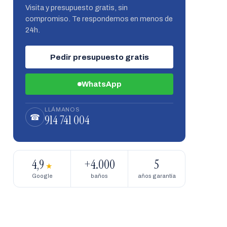
Visita y presupuesto gratis, sin
compromiso. Te respondemos en menos de
24h.
Pedir presupuesto gratis
WhatsApp
LLÁMANOS
914 741 004
☎
4,9
+4.000
5
★
Google
baños
años garantía