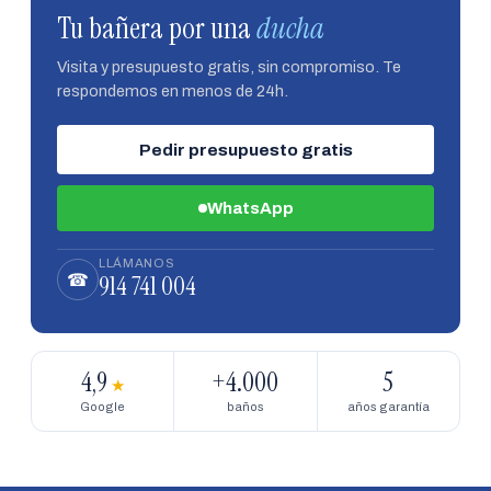
Tu bañera por una
ducha
Visita y presupuesto gratis, sin compromiso. Te
respondemos en menos de 24h.
Pedir presupuesto gratis
WhatsApp
LLÁMANOS
914 741 004
☎
4,9
+4.000
5
★
Google
baños
años garantía