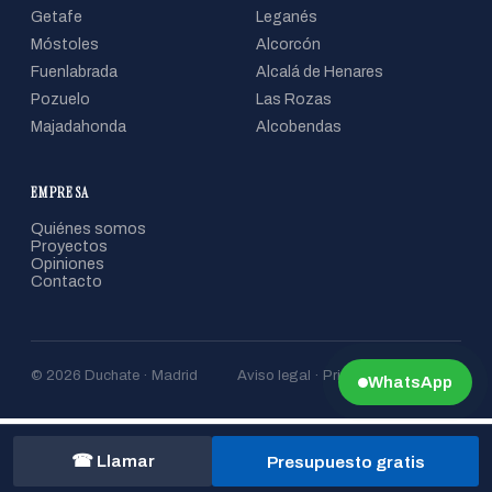
Getafe
Leganés
Móstoles
Alcorcón
Fuenlabrada
Alcalá de Henares
Pozuelo
Las Rozas
Majadahonda
Alcobendas
EMPRESA
Quiénes somos
Proyectos
Opiniones
Contacto
© 2026 Duchate · Madrid
Aviso legal · Privacidad · Cookies
WhatsApp
☎ Llamar
Presupuesto gratis