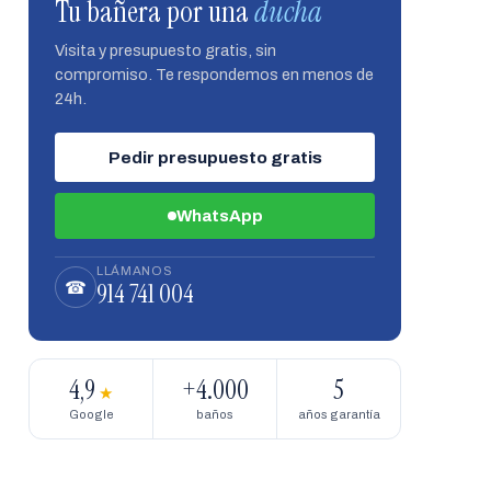
Tu bañera por una
ducha
Visita y presupuesto gratis, sin
compromiso. Te respondemos en menos de
24h.
Pedir presupuesto gratis
WhatsApp
LLÁMANOS
914 741 004
☎
4,9
+4.000
5
★
Google
baños
años garantía