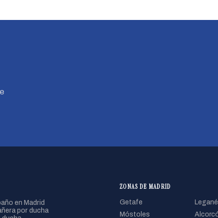
Te
ZONAS DE MADRID
año en Madrid
Getafe
Legané
ñera por ducha
Móstoles
Alcorc