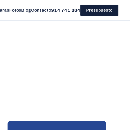
914 741 004
aras
Fotos
Blog
Contacto
Presupuesto