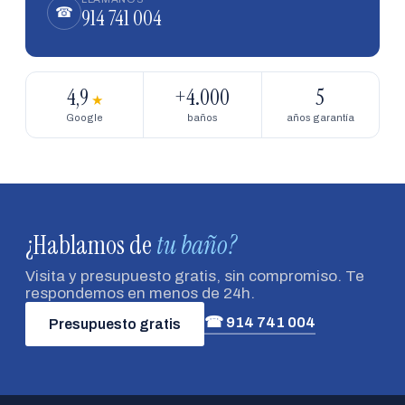
914 741 004
☎
4,9
+4.000
5
★
Google
baños
años garantía
¿Hablamos de
tu baño?
Visita y presupuesto gratis, sin compromiso. Te
respondemos en menos de 24h.
☎ 914 741 004
Presupuesto gratis