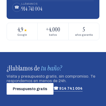
LLÁMANOS
914 741 004
☎
4,9
+4.000
5
★
Google
baños
años garantía
¿Hablamos de
tu baño?
Visita y presupuesto gratis, sin compromiso. Te
respondemos en menos de 24h.
☎ 914 741 004
Presupuesto gratis