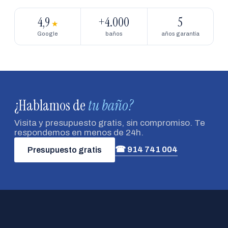
4,9
+4.000
5
★
Google
baños
años garantía
¿Hablamos de
tu baño?
Visita y presupuesto gratis, sin compromiso. Te
respondemos en menos de 24h.
☎ 914 741 004
Presupuesto gratis