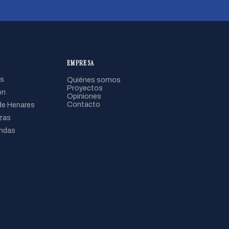
EMPRESA
s
Quiénes somos
Proyectos
ón
Opiniones
Contacto
de Henares
zas
ndas