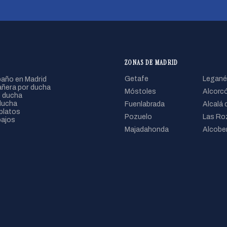
ZONAS DE MADRID
año en Madrid
Getafe
Legané
ñera por ducha
Móstoles
Alcorc
 ducha
ducha
Fuenlabrada
Alcalá 
platos
Pozuelo
Las Ro
bajos
Majadahonda
Alcobe