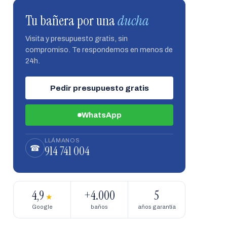
Tu bañera por una
ducha
Visita y presupuesto gratis, sin
compromiso. Te respondemos en menos de
24h.
Pedir presupuesto gratis
WhatsApp
LLÁMANOS
914 741 004
☎
4,9
+4.000
5
★
Google
baños
años garantía