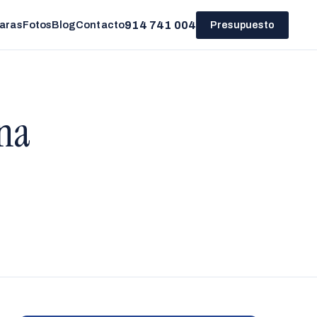
914 741 004
aras
Fotos
Blog
Contacto
Presupuesto
una