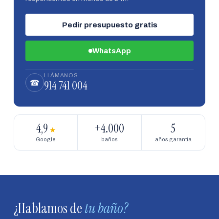
Pedir presupuesto gratis
WhatsApp
LLÁMANOS
914 741 004
☎
4,9
+4.000
5
★
Google
baños
años garantía
¿Hablamos de
tu baño?