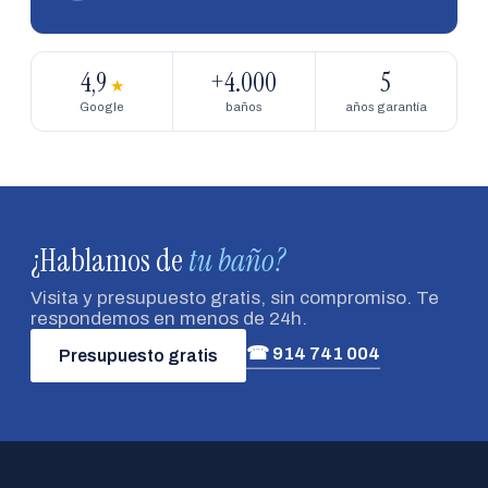
4,9
+4.000
5
★
Google
baños
años garantía
¿Hablamos de
tu baño?
Visita y presupuesto gratis, sin compromiso. Te
respondemos en menos de 24h.
☎ 914 741 004
Presupuesto gratis