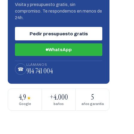
Visita y presupuesto gratis, sin
compromiso. Te respondemos en menos de
24h.
Pedir presupuesto gratis
WhatsApp
LLÁMANOS
914 741 004
☎
4,9
+4.000
5
★
Google
baños
años garantía