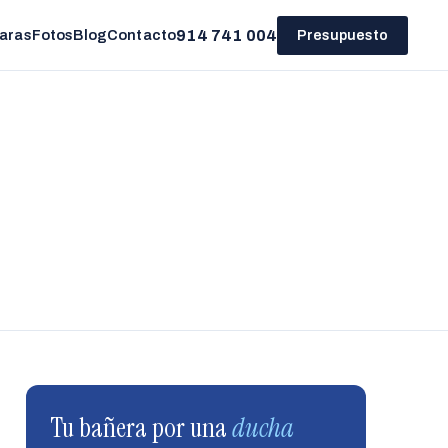
914 741 004
aras
Fotos
Blog
Contacto
Presupuesto
Tu bañera por una
ducha