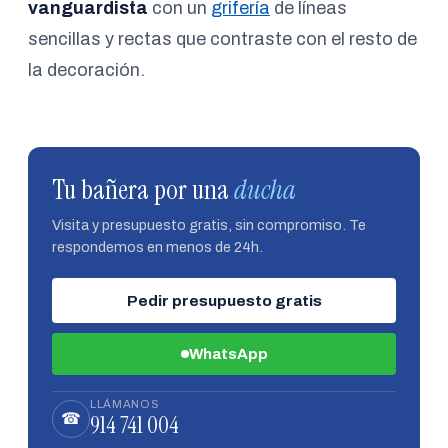
vanguardista
con un
grifería
de líneas
sencillas y rectas que contraste con el resto de
la decoración.
Tu bañera por una
ducha
Visita y presupuesto gratis, sin compromiso. Te
respondemos en menos de 24h.
Pedir presupuesto gratis
WhatsApp
LLÁMANOS
914 741 004
☎