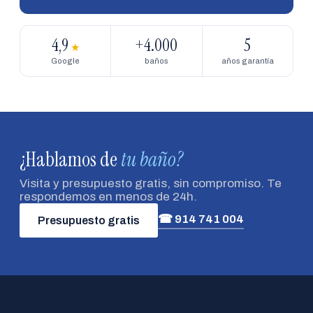
4,9
+4.000
5
★
Google
baños
años garantía
¿Hablamos de
tu baño?
Visita y presupuesto gratis, sin compromiso. Te
respondemos en menos de 24h.
☎ 914 741 004
Presupuesto gratis