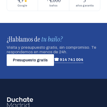
4,9
+4.000
5
★
Google
baños
años garantía
¿Hablamos de
tu baño?
Visita y presupuesto gratis, sin compromiso. Te
respondemos en menos de 24h.
☎ 914 741 004
Presupuesto gratis