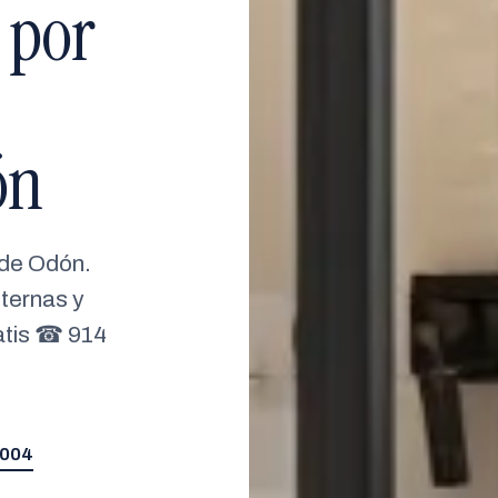
 por
ón
 de Odón.
ternas y
ratis ☎ 914
 004