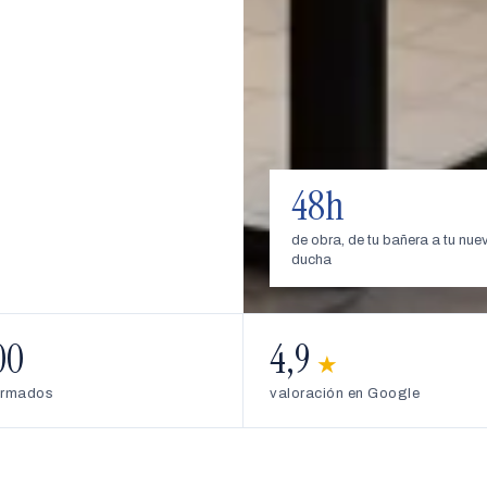
48h
de obra, de tu bañera a tu nue
ducha
00
4,9
★
ormados
valoración en Google