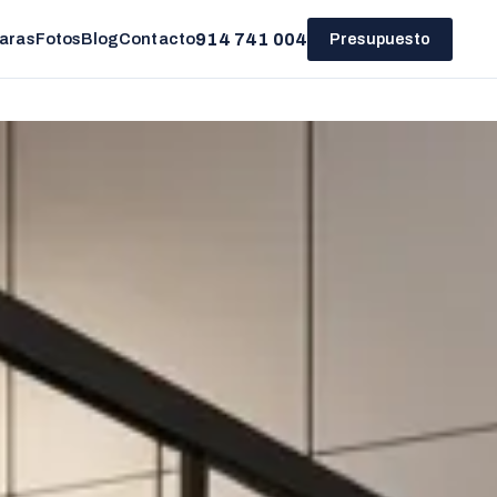
914 741 004
aras
Fotos
Blog
Contacto
Presupuesto