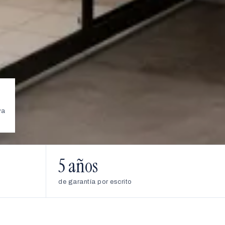
va
5 años
de garantía por escrito