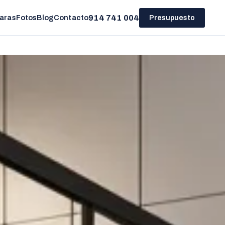
914 741 004
aras
Fotos
Blog
Contacto
Presupuesto