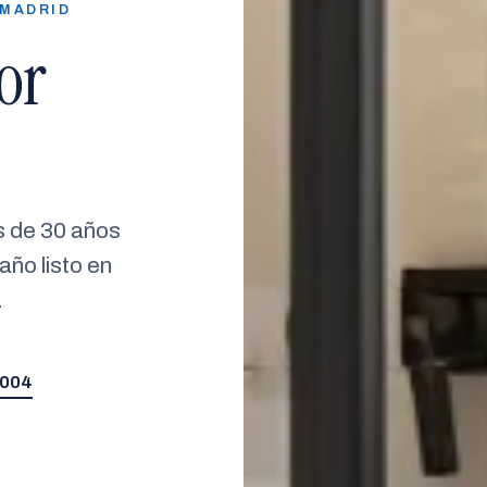
 MADRID
or
s de 30 años
año listo en
.
 004