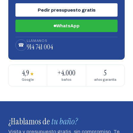
Pedir presupuesto gratis
WhatsApp
LLÁMANOS
914 741 004
☎
4,9
+4.000
5
★
Google
baños
años garantía
¿Hablamos de
tu baño?
Visita y presupuesto gratis, sin compromiso. Te