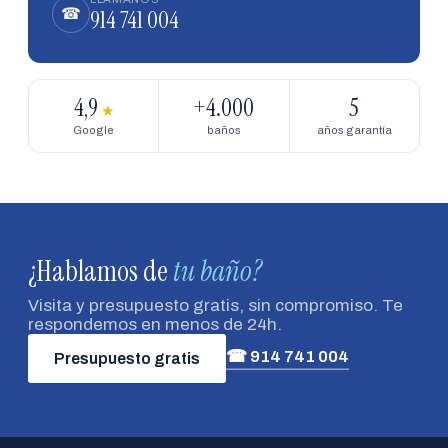
914 741 004
☎
4,9
+4.000
5
★
Google
baños
años garantía
¿Hablamos de
tu baño?
Visita y presupuesto gratis, sin compromiso. Te
respondemos en menos de 24h.
☎ 914 741 004
Presupuesto gratis