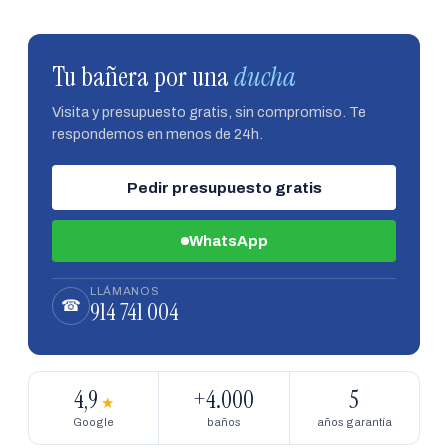
Tu bañera por una
ducha
Visita y presupuesto gratis, sin compromiso. Te
respondemos en menos de 24h.
Pedir presupuesto gratis
WhatsApp
LLÁMANOS
914 741 004
☎
4,9
+4.000
5
★
Google
baños
años garantía