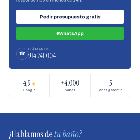
Pedir presupuesto gratis
WhatsApp
LLÁMANOS
914 741 004
☎
4,9
+4.000
5
★
Google
baños
años garantía
¿Hablamos de
tu baño?