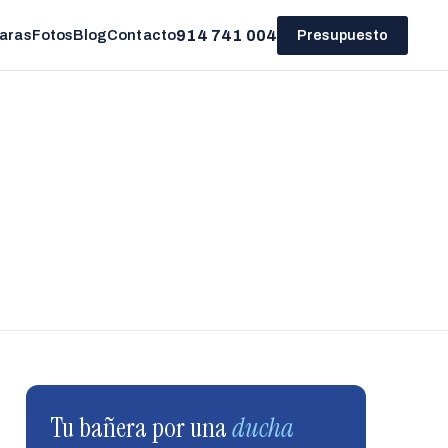
914 741 004
aras
Fotos
Blog
Contacto
Presupuesto
Tu bañera por una
ducha