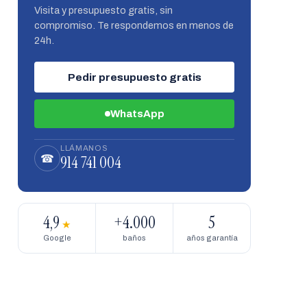
Visita y presupuesto gratis, sin
compromiso. Te respondemos en menos de
24h.
Pedir presupuesto gratis
WhatsApp
LLÁMANOS
914 741 004
☎
4,9
+4.000
5
★
Google
baños
años garantía