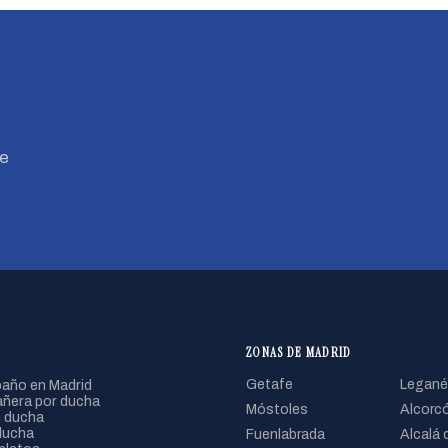
Te
ZONAS DE MADRID
año en Madrid
Getafe
Legané
ñera por ducha
Móstoles
Alcorc
 ducha
ducha
Fuenlabrada
Alcalá 