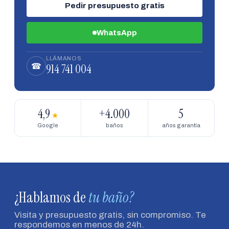
Pedir presupuesto gratis
WhatsApp
LLÁMANOS
914 741 004
☎
4,9
+4.000
5
★
Google
baños
años garantía
¿Hablamos de
tu baño?
Visita y presupuesto gratis, sin compromiso. Te
respondemos en menos de 24h.