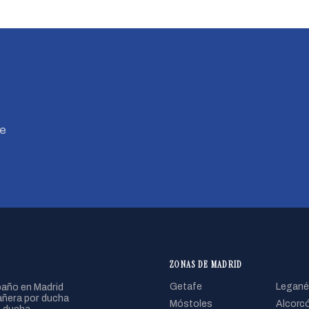
Te
ZONAS DE MADRID
año en Madrid
Getafe
Legané
ñera por ducha
Móstoles
Alcorc