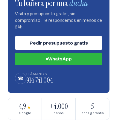
Tu bañera por una
ducha
Visita y presupuesto gratis, sin
compromiso. Te respondemos en menos de
24h.
Pedir presupuesto gratis
WhatsApp
LLÁMANOS
914 741 004
☎
4,9
+4.000
5
★
Google
baños
años garantía