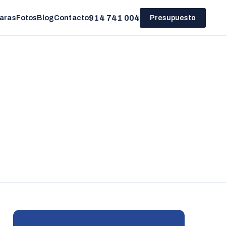
914 741 004
aras
Fotos
Blog
Contacto
Presupuesto