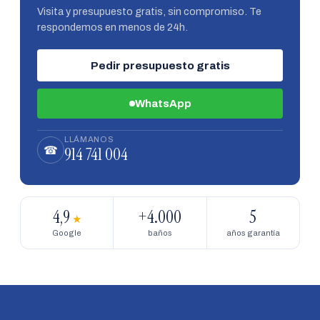
Visita y presupuesto gratis, sin compromiso. Te
respondemos en menos de 24h.
Pedir presupuesto gratis
WhatsApp
LLÁMANOS
914 741 004
☎
4,9
+4.000
5
★
Google
baños
años garantía