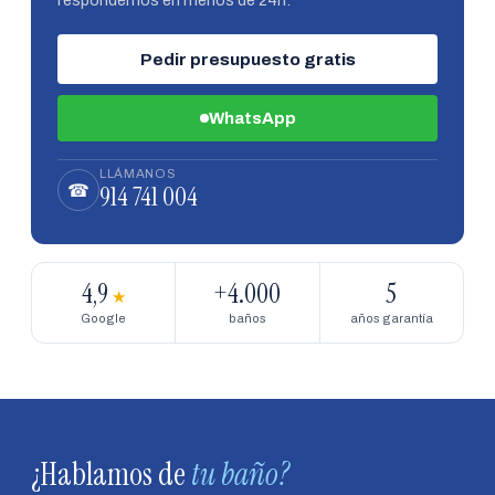
respondemos en menos de 24h.
Pedir presupuesto gratis
WhatsApp
LLÁMANOS
914 741 004
☎
4,9
+4.000
5
★
Google
baños
años garantía
¿Hablamos de
tu baño?