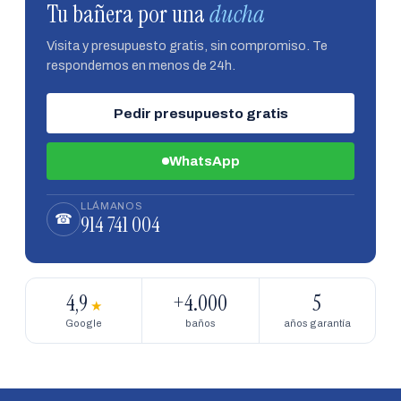
Tu bañera por una
ducha
Visita y presupuesto gratis, sin compromiso. Te
respondemos en menos de 24h.
Pedir presupuesto gratis
WhatsApp
LLÁMANOS
914 741 004
☎
4,9
+4.000
5
★
Google
baños
años garantía