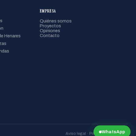
EMPRESA
s
Quiénes somos
Proyectos
ón
Opiniones
Contacto
de Henares
zas
ndas
WhatsApp
Aviso legal · Privacidad · Cookies