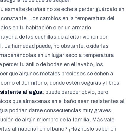
a asegurarte de que se sequen
 tu esmalte de uñas no se eche a perder guárdalo en
 constante. Los cambios en la temperatura del
alos en tu habitación o en un armario
 mayoría de las cuchillas de afeitar vienen con
til. La humedad puede, no obstante, oxidarlas
lmacenándolas en un lugar seco a temperatura
e perder tu anillo de bodas en el lavabo, los
er que algunos metales preciosos se echen a
 como el dormitorio, donde estén seguras y libres
esistente al agua
: puede parecer obvio, pero
ónicos que almacenas en el baño sean resistentes al
 agua podrían darse consecuencias muy graves,
cución de algún miembro de la familia. Más vale
evitas almacenar en el baño? ¡Háznoslo saber en