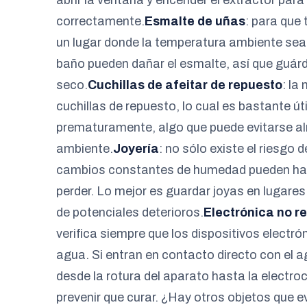
abrir la ventana y encender el extractor par
correctamente.
Esmalte de uñas
: para que
un lugar donde la temperatura ambiente sea
baño pueden dañar el esmalte, así que guárd
seco.
Cuchillas de afeitar de repuesto
: la
cuchillas de repuesto, lo cual es bastante ú
prematuramente, algo que puede evitarse a
ambiente.
Joyería
: no sólo existe el riesgo d
cambios constantes de humedad pueden hac
perder. Lo mejor es guardar joyas en lugares
de potenciales deterioros.
Electrónica no r
verifica siempre que los dispositivos electr
agua. Si entran en contacto directo con el
desde la rotura del aparato hasta la electro
prevenir que curar. ¿Hay otros objetos que 