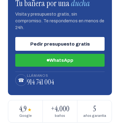
Tu bañera por una
ducha
Visita y presupuesto gratis, sin
compromiso. Te respondemos en menos de
24h.
Pedir presupuesto gratis
WhatsApp
LLÁMANOS
914 741 004
☎
4,9
+4.000
5
★
Google
baños
años garantía