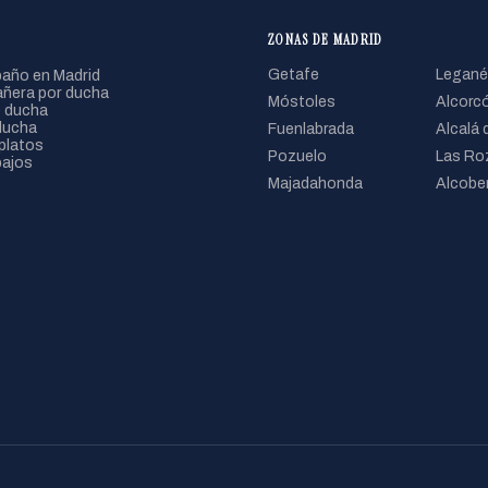
ZONAS DE MADRID
año en Madrid
Getafe
Legané
ñera por ducha
Móstoles
Alcorc
 ducha
ducha
Fuenlabrada
Alcalá 
platos
Pozuelo
Las Ro
bajos
Majadahonda
Alcobe