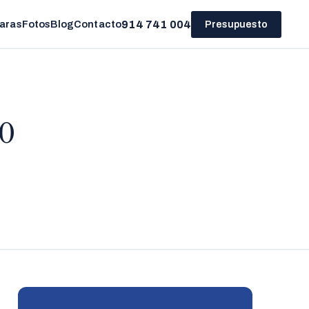
914 741 004
aras
Fotos
Blog
Contacto
Presupuesto
ño