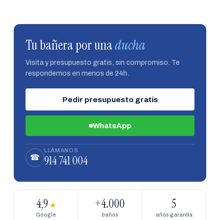
Tu bañera por una
ducha
Visita y presupuesto gratis, sin compromiso. Te
respondemos en menos de 24h.
Pedir presupuesto gratis
WhatsApp
LLÁMANOS
914 741 004
☎
4,9
+4.000
5
★
Google
baños
años garantía